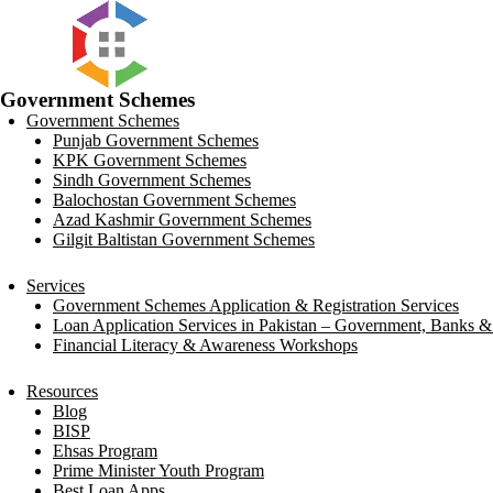
Government Schemes
Government Schemes
Punjab Government Schemes
KPK Government Schemes
Sindh Government Schemes
Balochostan Government Schemes
Azad Kashmir Government Schemes
Gilgit Baltistan Government Schemes
Services
Government Schemes Application & Registration Services
Loan Application Services in Pakistan – Government, Banks
Financial Literacy & Awareness Workshops
Resources
Blog
BISP
Ehsas Program
Prime Minister Youth Program
Best Loan Apps