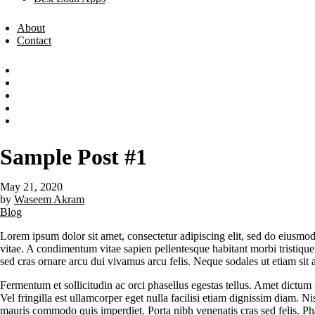
About
Contact
Sample Post #1
May 21, 2020
by
Waseem Akram
Blog
Lorem ipsum dolor sit amet, consectetur adipiscing elit, sed do eiusmod
vitae. A condimentum vitae sapien pellentesque habitant morbi tristiq
sed cras ornare arcu dui vivamus arcu felis. Neque sodales ut etiam sit a
Fermentum et sollicitudin ac orci phasellus egestas tellus. Amet dictum 
Vel fringilla est ullamcorper eget nulla facilisi etiam dignissim diam. N
mauris commodo quis imperdiet. Porta nibh venenatis cras sed felis. Phas