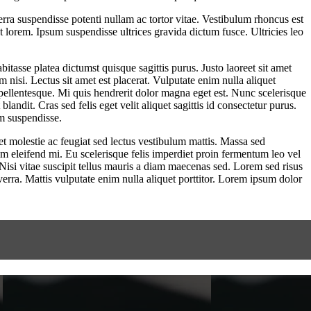
rra suspendisse potenti nullam ac tortor vitae. Vestibulum rhoncus est
st lorem. Ipsum suspendisse ultrices gravida dictum fusce. Ultricies leo
bitasse platea dictumst quisque sagittis purus. Justo laoreet sit amet
nisi. Lectus sit amet est placerat. Vulputate enim nulla aliquet
pellentesque. Mi quis hendrerit dolor magna eget est. Nunc scelerisque
andit. Cras sed felis eget velit aliquet sagittis id consectetur purus.
im suspendisse.
et molestie ac feugiat sed lectus vestibulum mattis. Massa sed
eleifend mi. Eu scelerisque felis imperdiet proin fermentum leo vel
isi vitae suscipit tellus mauris a diam maecenas sed. Lorem sed risus
iverra. Mattis vulputate enim nulla aliquet porttitor. Lorem ipsum dolor