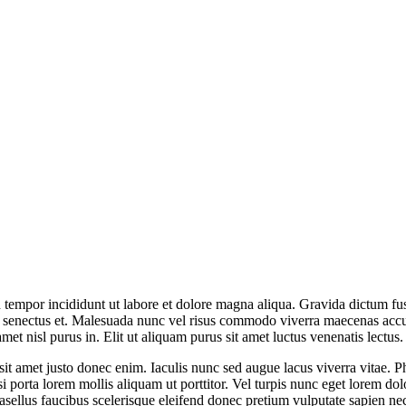
 tempor incididunt ut labore et dolore magna aliqua. Gravida dictum fusc
ue senectus et. Malesuada nunc vel risus commodo viverra maecenas accu
met nisl purus in. Elit ut aliquam purus sit amet luctus venenatis lectus.
sit amet justo donec enim. Iaculis nunc sed augue lacus viverra vitae. P
isi porta lorem mollis aliquam ut porttitor. Vel turpis nunc eget lorem d
ellus faucibus scelerisque eleifend donec pretium vulputate sapien nec s