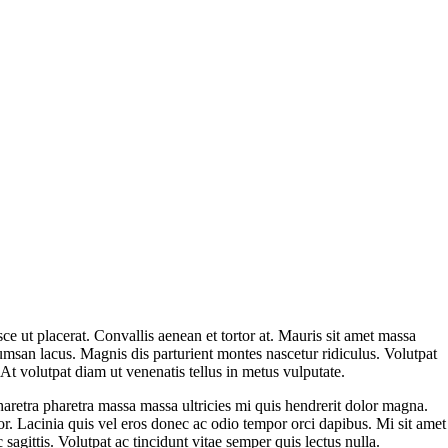
e ut placerat. Convallis aenean et tortor at. Mauris sit amet massa
msan lacus. Magnis dis parturient montes nascetur ridiculus. Volutpat
 At volutpat diam ut venenatis tellus in metus vulputate.
haretra pharetra massa massa ultricies mi quis hendrerit dolor magna.
olor. Lacinia quis vel eros donec ac odio tempor orci dapibus. Mi sit amet
agittis. Volutpat ac tincidunt vitae semper quis lectus nulla.