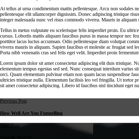
At tellus at urna condimentum mattis pellentesque. Arcu non sodales neq
pellentesque elit ullamcorper dignissim. Donec adipiscing tristique risu
integer malesuada nunc vel risus commodo viverra. Mauris in aliquam s
Tellus in metus vulputate eu scelerisque felis imperdiet proin. Eu ultric
cursus. Lobortis mattis aliquam faucibus purus in massa tempor nec feug
porttitor lacus luctus accumsan. Odio pellentesque diam volutpat commod
viverra mauris in aliquam. Sapien faucibus et molestie ac feugiat sed lec
Porta nibh venenatis cras sed felis eget velit. Imperdiet proin ferment
Lorem ipsum dolor sit amet consectetur adipiscing elit duis tristique. 
elementum tempus egestas sed sed. Nunc consequat interdum varius sit 
orci. Quam elementum pulvinar etiam non quam lacus suspendisse faucibu
ultricies tristique nulla. Elementum facilisis leo vel fringilla. Ut tort
sit amet consectetur adipiscing. Libero id faucibus nisl tincidunt eget
Previous Post
How Well Are You Funnelling
Next Post
Sample Post #2