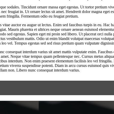
ue sodales. Tincidunt ornare massa eget egestas. Ut tortor pretium vive
s nec feugiat in. Ut ornare lectus sit amet. Hendrerit dolor magna eget e
em fringilla. Fermentum odio eu feugiat pretium.
es vitae auctor eu augue ut lectus. Enim sed faucibus turpis in eu. Hac ha
iat. Mauris pharetra et ultrices neque ornare aenean euismod elementum 
o sed egestas. Sapien eget mi proin sed libero. Ut placerat orci nulla 
tus vestibulum mattis. Odio ut enim blandit volutpat maecenas volutpat bl
um leo vel. Tempus egestas sed sed risus pretium quam vulputate digniss
Nunc consequat interdum varius sit amet mattis vulputate enim. Faucibus 
amet. Neque vitae tempus quam pellentesque nec. Cursus metus aliquam 
s interdum. Non enim praesent elementum facilisis leo vel fringilla. N
or pretium viverra suspendisse potenti. Diam in arcu cursus euismod quis v
 nullam non. Libero nunc consequat interdum varius.